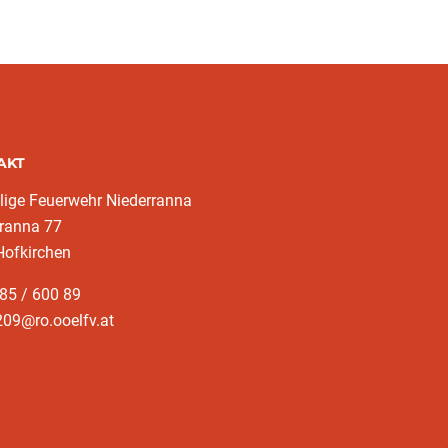
AKT
llige Feuerwehr Niederranna
rranna 77
Hofkirchen
85 / 600 89
09@ro.ooelfv.at